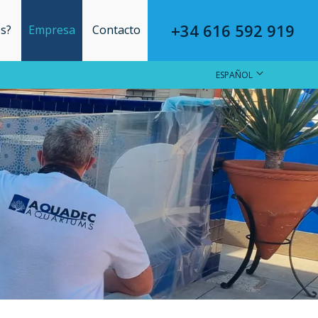
+34 616 592 919
s?
Empresa
Contacto
ESPAÑOL
CAT
ESP
ENG
FRA