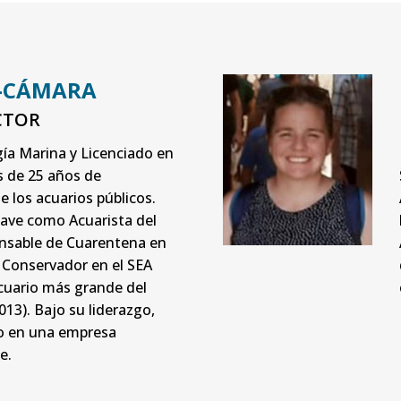
Z-CÁMARA
CTOR
gía Marina y Licenciado en
s de 25 años de
e los acuarios públicos.
ave como Acuarista del
onsable de Cuarentena en
y Conservador en el SEA
cuario más grande del
13). Bajo su liderazgo,
o en una empresa
e.